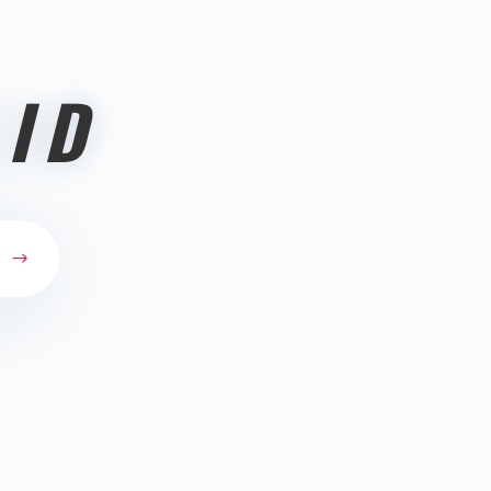
LID
I