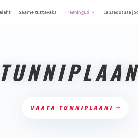
aleht
Saame tuttavaks
Treeningud
Lapseootuse jo
TUNNIPLAA
VAATA TUNNIPLAANI