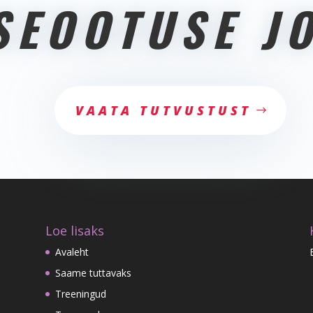
SEOOTUSE J
VAATA TUTVUSTUST
Loe lisaks
Avaleht
Saame tuttavaks
Treeningud