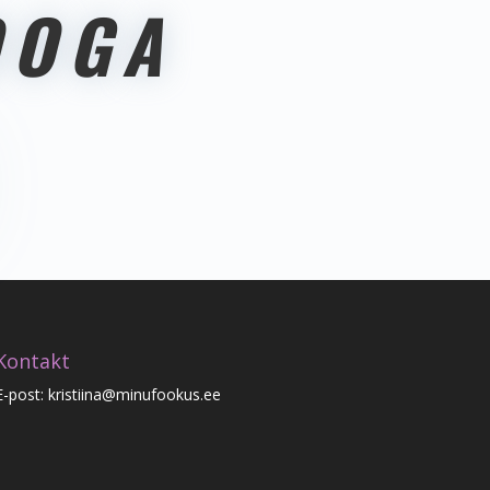
OOGA
Kontakt
E-post: kristiina@minufookus.ee