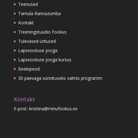
Teenused
Tamula Rannazumba
Kontakt
Treeningstuudio Fookus
Tulevased üritused
Lapseootuse jooga
Lapseootuse jooga kursus
Beebipeod
30 päevaga sünnituseks valmis programm
Kontakt
E-post: kristiina@minufookus.ee