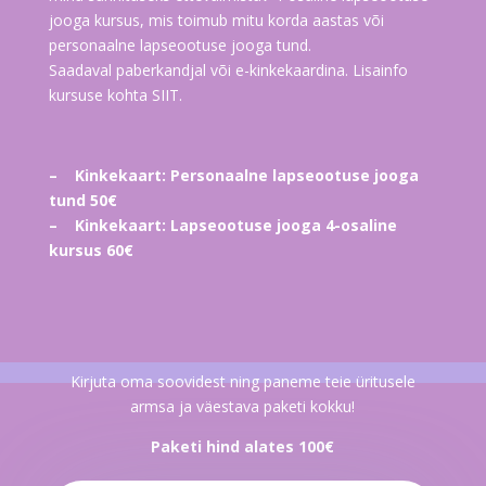
jooga kursus, mis toimub mitu korda aastas või
personaalne lapseootuse jooga tund.
Saadaval paberkandjal või e-kinkekaardina. Lisainfo
kursuse kohta SIIT.
– Kinkekaart: Personaalne lapseootuse jooga
tund 50€
– Kinkekaart: Lapseootuse jooga 4-osaline
kursus 60€
Kirjuta oma soovidest ning paneme teie üritusele
armsa ja väestava paketi kokku!
Paketi hind alates 100€