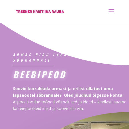
ARMAS PIDU LAPSEOOTEL
SÕBRANNALE
BEEBIPEOD
Soovid korraldada armast ja erilist üllatust oma
lapseootel sõbrannale? Oled jõudnud õigesse kohta!
Allpool toodud mõned võimalused ja ideed – kindlasti saame
ka teiepoolseid ideid ja soove ellu viia.