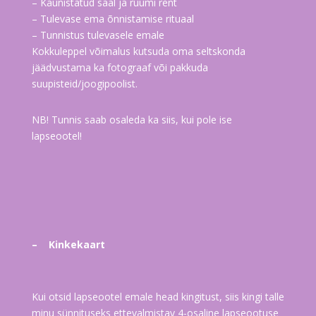
– Kaunistatud saal ja ruumi rent
– Tulevase ema õnnistamise rituaal
– Tunnistus tulevasele emale
Kokkuleppel võimalus kutsuda oma seltskonda
jäädvustama ka fotograaf või pakkuda
suupisteid/joogipoolist.
NB! Tunnis saab osaleda ka siis, kui pole ise
lapseootel!
– Kinkekaart
Kui otsid lapseootel emale head kingitust, siis kingi talle
minu sünnituseks ettevalmistav 4-osaline lapseootuse